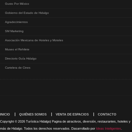
Gusto Por México
Gobierno del Estado de Hidalgo
Agradecimientos
SM Marketing
Asociación Mexicana de Hoteles y Moteles
Museo el Rehilete
Directorio Guía Hidalgo
Cartelera de Cines
INICIO
QUIÉNES SOMOS
VENTA DE ESPACIOS
CONTACTO
Copyright © 2026 Turística Hidalgo| Pagina de atractivos, diversión, restaurantes, hoteles y
más de Hidalgo. Todos los derechos reservados. Dasarrollado por
Ideas Inteligentes
.