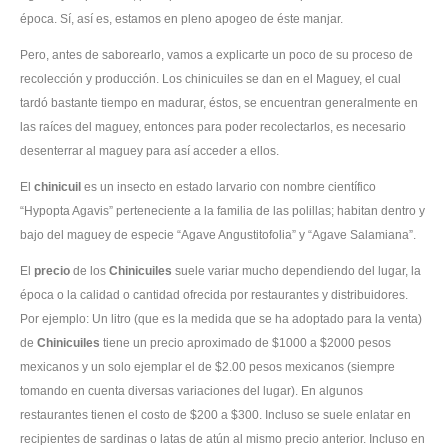
época. Sí, así es, estamos en pleno apogeo de éste manjar.
Pero, antes de saborearlo, vamos a explicarte un poco de su proceso de
recolección y producción. Los chinicuiles se dan en el Maguey, el cual
tardó bastante tiempo en madurar, éstos, se encuentran generalmente en
las raíces del maguey, entonces para poder recolectarlos, es necesario
desenterrar al maguey para así acceder a ellos.
El
chinicuil
es un insecto en estado larvario con nombre científico
“Hypopta Agavis” perteneciente a la familia de las polillas; habitan dentro y
bajo del maguey de especie “Agave Angustitofolia” y “Agave Salamiana”.
El
precio
de los
Chinicuiles
suele variar mucho dependiendo del lugar, la
época o la calidad o cantidad ofrecida por restaurantes y distribuidores.
Por ejemplo: Un litro (que es la medida que se ha adoptado para la venta)
de
Chinicuiles
tiene un precio aproximado de $1000 a $2000 pesos
mexicanos y un solo ejemplar el de $2.00 pesos mexicanos (siempre
tomando en cuenta diversas variaciones del lugar). En algunos
restaurantes tienen el costo de $200 a $300. Incluso se suele enlatar en
recipientes de sardinas o latas de atún al mismo precio anterior. Incluso en