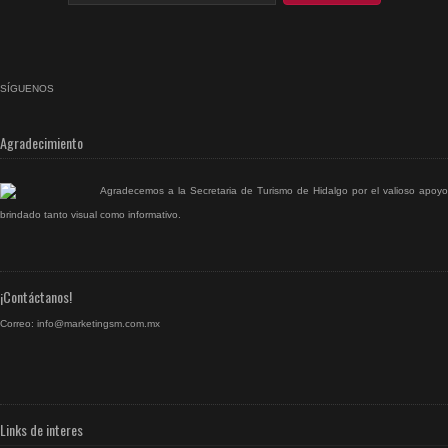
SÍGUENOS
facebook
rss
Agradecimiento
Agradecemos a la Secretaria de Turismo de Hidalgo por el valioso apoyo
brindado tanto visual como informativo.
¡Contáctanos!
Correo:
info@marketingsm.com.mx
Links de interes