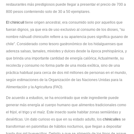
restaurantes más prestigiosos puede llegar a presentar el precio de 700 a
800 pesos conteniendo solo de 30 a 50 ejemplares.
El chinicuil
tiene origen ancestral, era consumido solo por aquellos que
fueran dignos, ya que era de uso exclusivo al consumo de los dioses, “su
nombre náhuatl chinicuilin refiere a su apariencia pues significa gusano de
chile”. Considerado como tesoro gastronómico de los hidalguenses que
adereza salsas, tamales, mixiotes y dulces desde la época prehispánica, y
que brinda una importante cantidad de energía calórica; Actualmente, su
recolecta y consumo no forma parte de una moda exótica, sino de una
práctica habitual para cerca de dos mil millones de personas en el mundo,
según estimaciones de la Organización de las Naciones Unidas para la
Alimentación y la Agricultura (FAO).
De acuerdo a estudios, se ha encontrado que este ingrediente puede
generar más energía al cuerpo humano que alimentos tradicionales como
el frijol, el trigo y el maíz. Este insecto suele habitar zonas semiáridas y
desérticas. Un dato curioso es que en su estado adulto, los
chinicuiles
se
transforman en palomillas de hábitos nocturnos, que llegan a depositar
hasta dos mil huevecillos. Debido a que se alimenta de los tipos de agave