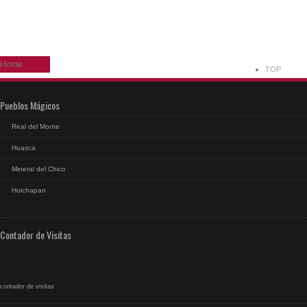
Home
TOP
Pueblos Mágicos
Real del Monte
Huasca
Mineral del Chico
Huichapan
Contador de Visitas
contador de visitas