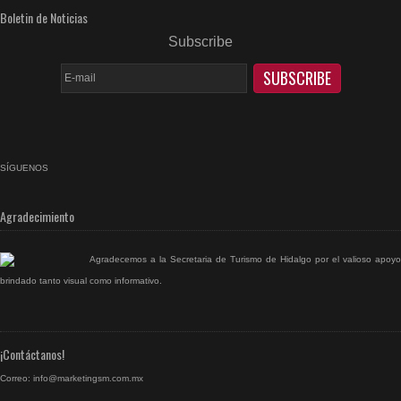
Boletin de Noticias
Subscribe
SÍGUENOS
facebook
rss
Agradecimiento
Agradecemos a la Secretaria de Turismo de Hidalgo por el valioso apoyo
brindado tanto visual como informativo.
¡Contáctanos!
Correo:
info@marketingsm.com.mx