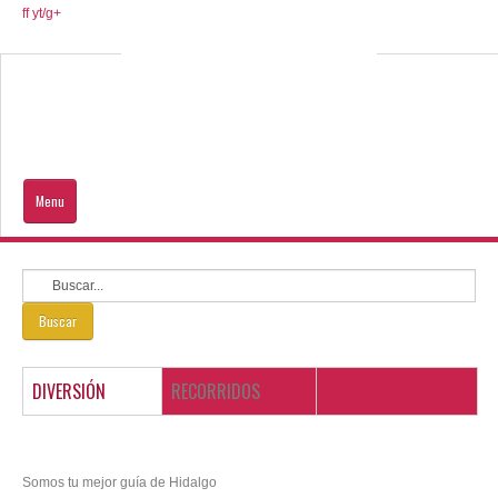
ff
yt/
g+
Menu
Inicio
Hidalgo
Buscar
Que Visitar
DIVERSIÓN
RECORRIDOS
Ayuda al turista
DE TU INTERÉS
Somos tu mejor guía de Hidalgo