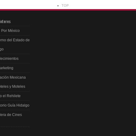
TOP
interes
 Por México
rno del Estado de
go
ecimientos
arketing
ación Mexicana
teles y Moteles
 el Rehilete
torio Guía Hidalgo
lera de Cines