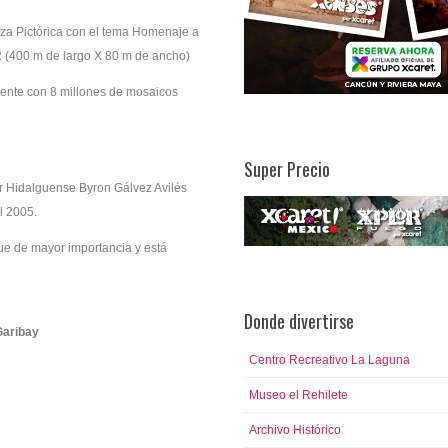
oza Pictórica con el tema Homenaje a
2 (400 m de largo X 80 m de ancho)
ente con 8 millones de mosaicos
Super Precio
tor Hidalguense Byron Gálvez Avilés
l 2005.
ue de mayor importancia y está
Donde divertirse
Garibay
Centro Recreativo La Laguna
Museo el Rehilete
Archivo Histórico