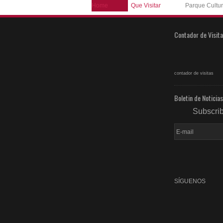
Home
Que Visitar
Parque Cultur
Contador de Visit
contador de visitas
Boletin de Noticias
Subscri
SÍGUENOS
fac
rss