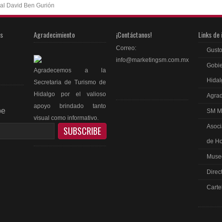
al David Ben Gurión
as
Agradecimiento
¡Contáctanos!
Links de 
Correo:
Gusto
info@marketingsm.com.mx
Gobie
Agradecemos a la
Hidal
Secretaria de Turismo de
Hidalgo por el valioso
Agrad
apoyo brindado tanto
be
SM M
visual como informativo.
Asoci
de Ho
Museo
Direc
ebook
Carte