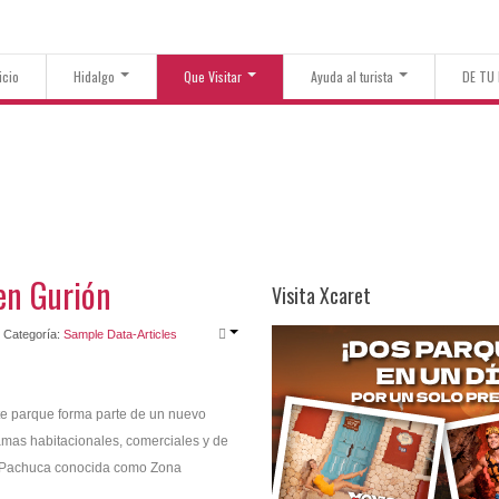
icio
Hidalgo
Que Visitar
Ayuda al turista
DE TU
en Gurión
Visita Xcaret
Categoría:
Sample Data-Articles
te parque forma parte de un nuevo
amas habitacionales, comerciales y de
de Pachuca conocida como Zona