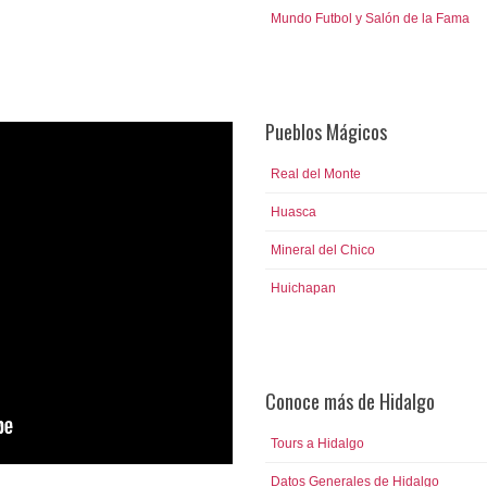
Mundo Futbol y Salón de la Fama
Pueblos Mágicos
Real del Monte
Huasca
Mineral del Chico
Huichapan
Conoce más de Hidalgo
Tours a Hidalgo
Datos Generales de Hidalgo