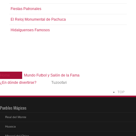
Fiestas Patronales
El Reloj Monumental de Pachuca
Hidalguenses Famosos
Home
Mundo Futbol y Salón de la Fama
¿En dónde divertirse?
Tuzoofari
TOP
Pueblos Mágicos
Real del Monte
Huasca
Mineral del Chico