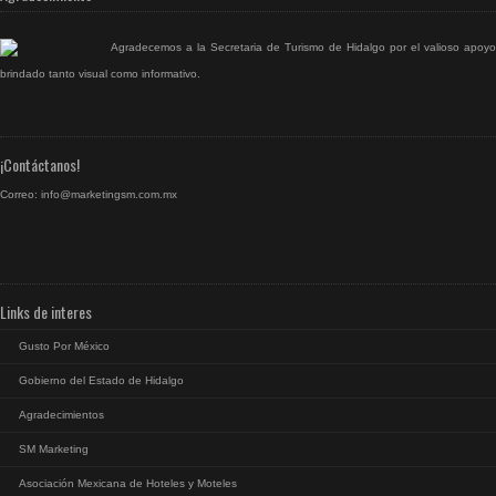
Agradecemos a la Secretaria de Turismo de Hidalgo por el valioso apoyo
brindado tanto visual como informativo.
¡Contáctanos!
Correo:
info@marketingsm.com.mx
Links de interes
Gusto Por México
Gobierno del Estado de Hidalgo
Agradecimientos
SM Marketing
Asociación Mexicana de Hoteles y Moteles