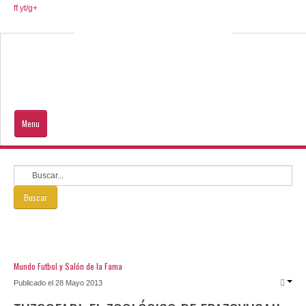
ff
yt/
g+
Menu
Inicio
Hidalgo
Buscar
Que Visitar
Ayuda al turista
Mundo Futbol y Salón de la Fama
Publicado el 28 Mayo 2013
DE TU INTERÉS