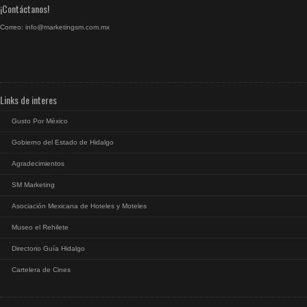
¡Contáctanos!
Correo:
info@marketingsm.com.mx
Links de interes
Gusto Por México
Gobierno del Estado de Hidalgo
Agradecimientos
SM Marketing
Asociación Mexicana de Hoteles y Moteles
Museo el Rehilete
Directorio Guía Hidalgo
Cartelera de Cines