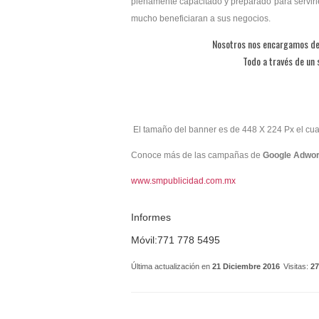
plenamente capacitado y preparado para servirle
mucho beneficiaran a sus negocios.
Nosotros nos encargamos de 
Todo a través de un s
El tamaño del banner es de 448 X 224 Px el cu
Conoce más de las campañas de
Google Adwo
www.smpublicidad.com.mx
Informes
Móvil:771 778 5495
Última actualización en
21 Diciembre 2016
Visitas:
27