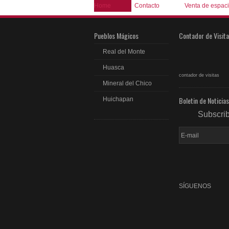
Home
Contacto
Venta de espac
Pueblos Mágicos
Contador de Visit
Real del Monte
Huasca
contador de visitas
Mineral del Chico
Boletin de Noticias
Huichapan
Subscri
SÍGUENOS
fac
rss