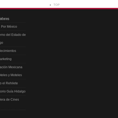
TOP
interes
 Por México
rno del Estado de
go
ecimientos
arketing
ación Mexicana
teles y Moteles
 el Rehilete
torio Guía Hidalgo
lera de Cines