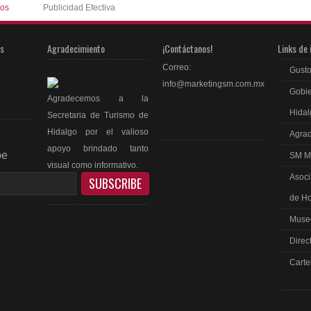
ios
Publicidad Efectiva
as
Agradecimiento
¡Contáctanos!
Links de 
Correo:
Gusto
info@marketingsm.com.mx
Gobie
Agradecemos a la
Hidal
Secretaria de Turismo de
Hidalgo por el valioso
Agrad
apoyo brindado tanto
be
SM M
visual como informativo.
Asoci
de Ho
Museo
Direc
ebook
Carte