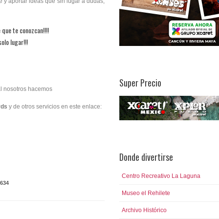
 y aportar ideas que sin lugar a dudas,
que te conozcan!!!!
olo lugar!!!
Super Precio
al nosotros hacemos
rds
y de otros servicios en este enlace:
Donde divertirse
Centro Recreativo La Laguna
634
Museo el Rehilete
Archivo Histórico