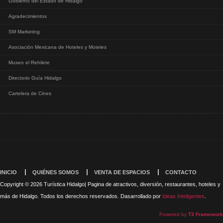
Gobierno del Estado de Hidalgo
Agradecimientos
SM Marketing
Asociación Mexicana de Hoteles y Moteles
Museo el Rehilete
Directorio Guía Hidalgo
Cartelera de Cines
INICIO
QUIÉNES SOMOS
VENTA DE ESPACIOS
CONTACTO
Copyright © 2026 Turística Hidalgo| Pagina de atractivos, diversión, restaurantes, hoteles y
más de Hidalgo. Todos los derechos reservados. Dasarrollado por
Ideas Inteligentes
.
Powered by
T3 Framework