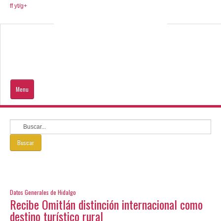
ff
yt/
g+
Menu
Inicio
Hidalgo
Buscar
Que Visitar
Ayuda al turista
Datos Generales de Hidalgo
Recibe Omitlán distinción internacional como
destino turístico rural
DE TU INTERÉS