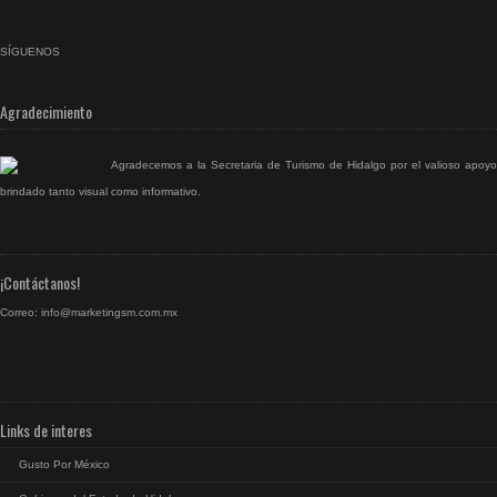
SÍGUENOS
facebook
rss
Agradecimiento
Agradecemos a la Secretaria de Turismo de Hidalgo por el valioso apoyo
brindado tanto visual como informativo.
¡Contáctanos!
Correo:
info@marketingsm.com.mx
Links de interes
Gusto Por México