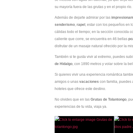
su mayoría fuera de las grutas y en el propio río.
Además de dejarte admirar por las
impresionant
senderismo
,
rapel
, estar con los pequeños en l
cálidas todo el tiempo; en la sección conocida 
caliente que corre, se encuentra en 46 bellas
po
disfrutar de un masaje natural ofrecido por la m
También si te gusta vivir al extremo, puedes subi
de Hidalgo
, con 1890 metros y volar sobre la bel
Si quieres vivir una experiencia romántica tamb
amigos o unas
vacaciones
con familia, puedes
hoteles que ofrece este destino.
No olvides que en las
Grutas de Tolantongo
, pu
experiencias de tu vida, viaja ya.