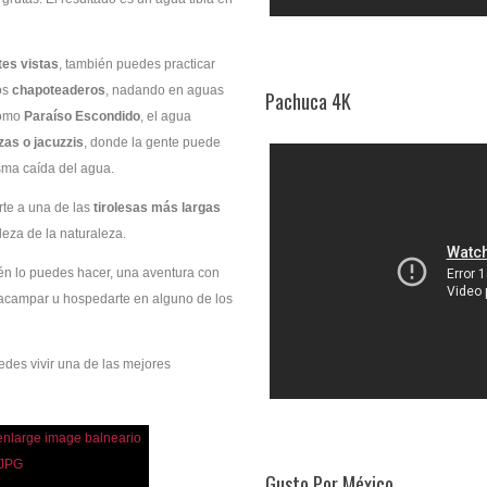
es vistas
, también puedes practicar
os
chapoteaderos
, nadando en aguas
Pachuca 4K
como
Paraíso Escondido
, el agua
zas o jacuzzis
, donde la gente puede
isma caída del agua.
rte a una de las
tirolesas más largas
leza de la naturaleza.
ién lo puedes hacer, una aventura con
 acampar u hospedarte en alguno de los
edes vivir una de las mejores
Gusto Por México