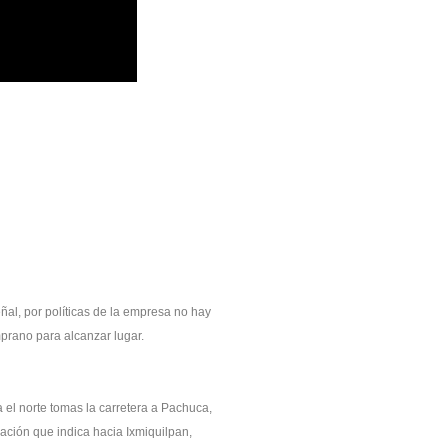
ñal, por políticas de la empresa no hay
mprano para alcanzar lugar.
a el norte tomas la carretera a Pachuca,
ación que indica hacia Ixmiquilpan,