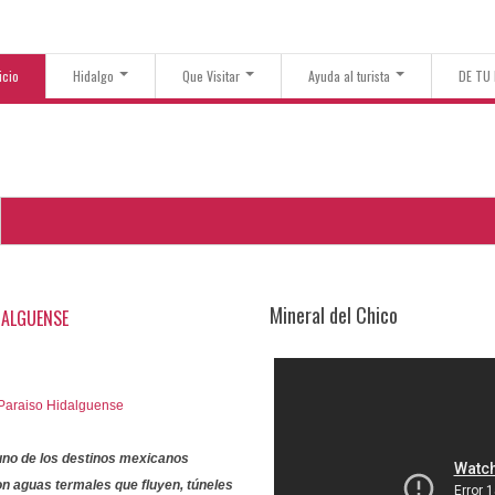
icio
Hidalgo
Que Visitar
Ayuda al turista
DE TU
Mineral del Chico
DALGUENSE
uno de los destinos mexicanos
on
aguas termales
que fluyen, túneles