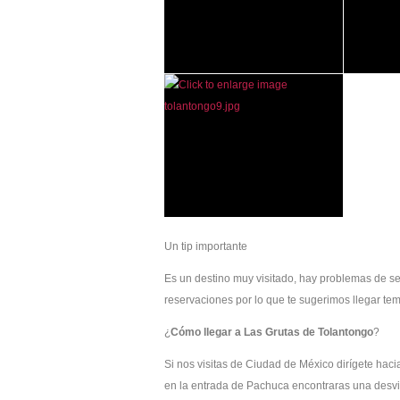
Un tip importante
Es un destino muy visitado, hay problemas de se
reservaciones por lo que te sugerimos llegar te
¿
Cómo llegar a Las
Grutas de Tolantongo
?
Si nos visitas de Ciudad de México dirígete haci
en la entrada de Pachuca encontraras una desvi