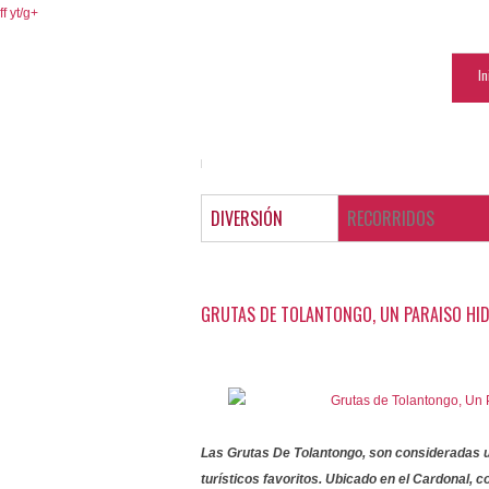
ff
yt/
g+
In
DIVERSIÓN
RECORRIDOS
GRUTAS DE TOLANTONGO, UN PARAISO HI
Las
Grutas De Tolantongo
, son consideradas 
turísticos favoritos. Ubicado en el
Cardonal
, c