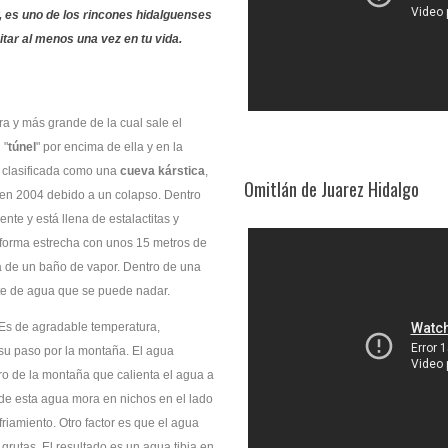
r, es uno de los
rincones hidalguenses
tar al menos una vez en tu vida.
ra y más grande de la cual sale el
 "
túnel
" por encima de ella y en la
 clasificada como una
cueva kárstica
,
Omitlán de Juarez Hidalgo
 en 2004 debido a un colapso. Dentro
nte y está llena de estalactitas y
u forma estrecha con unos 15 metros de
 la de un baño de vapor. Dentro de una
nte de agua que se puede nadar.
 Es de agradable temperatura,
su paso por la montaña. El agua
ro de la montaña que calienta el agua a
de esta agua mora en nichos en el lado
riamiento. Otro factor es que el agua
grutas. El resultado es un agua tibia en