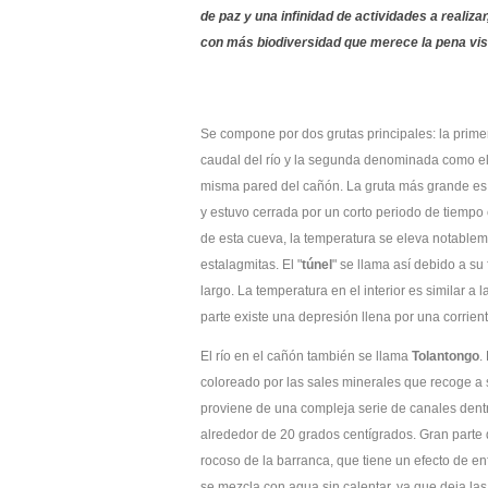
de paz y una infinidad de actividades a realiza
con más biodiversidad que merece la pena visi
Se compone por dos grutas principales: la prime
caudal del río y la segunda denominada como el
misma pared del cañón. La gruta más grande es
y estuvo cerrada por un corto periodo de tiempo
de esta cueva, la temperatura se eleva notableme
estalagmitas. El "
túnel
" se llama así debido a s
largo. La temperatura en el interior es similar a
parte existe una depresión llena por una corrie
El río en el cañón también se llama
Tolantongo
.
coloreado por las sales minerales que recoge a 
proviene de una compleja serie de canales dent
alrededor de 20 grados centígrados. Gran parte 
rocoso de la barranca, que tiene un efecto de enf
se mezcla con agua sin calentar, ya que deja las 