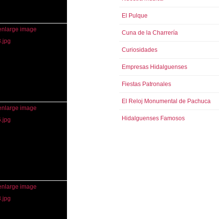
El Pulque
Cuna de la Charrería
Curiosidades
Empresas Hidalguenses
Fiestas Patronales
El Reloj Monumental de Pachuca
Hidalguenses Famosos