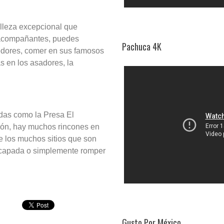
elleza excepcional que
s acompañantes, puedes
Pachuca 4K
dedores, comer en sus famosos
s en los asadores, la
idas como la Presa El
ción, hay muchos rincones en
e los muchos sitios que son
scapada o simplemente romper
Gusto Por México