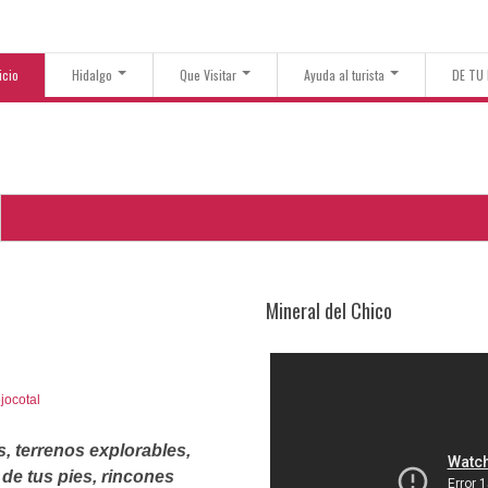
icio
Hidalgo
Que Visitar
Ayuda al turista
DE TU
Mineral del Chico
s, terrenos explorables,
de tus pies, rincones