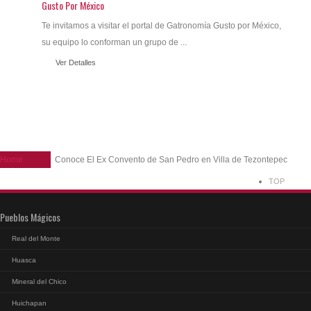
Gusto Por México
Te invitamos a visitar el portal de Gatronomía Gusto por México,
su equipo lo conforman un grupo de ...
Ver Detalles
Home
Conoce El Ex Convento de San Pedro en Villa de Tezontepec
TOP
Pueblos Mágicos
Real del Monte
Huasca
Mineral del Chico
Huichapan