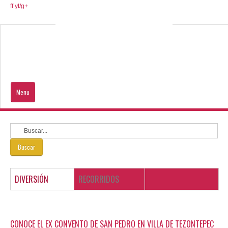
ff
yt/
g+
Menu
Inicio
Hidalgo
Buscar
Que Visitar
DIVERSIÓN
RECORRIDOS
Ayuda al turista
DE TU INTERÉS
CONOCE EL EX CONVENTO DE SAN PEDRO EN VILLA DE TEZONTEPEC