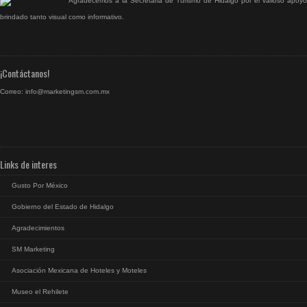
Agradecemos a la Secretaria de Turismo de Hidalgo por el valioso apoyo
brindado tanto visual como informativo.
¡Contáctanos!
Correo:
info@marketingsm.com.mx
Links de interes
Gusto Por México
Gobierno del Estado de Hidalgo
Agradecimientos
SM Marketing
Asociación Mexicana de Hoteles y Moteles
Museo el Rehilete