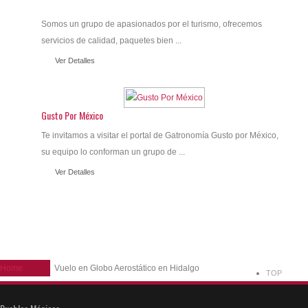
Somos un grupo de apasionados por el turismo, ofrecemos
servicios de calidad, paquetes bien ...
Ver Detalles
Gusto Por México
Te invitamos a visitar el portal de Gatronomía Gusto por México,
su equipo lo conforman un grupo de ...
Ver Detalles
Home
Vuelo en Globo Aerostático en Hidalgo
TOP