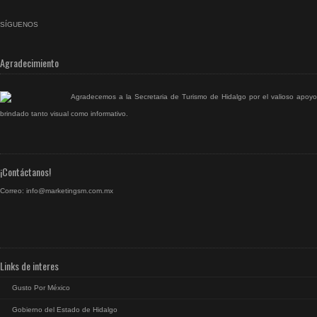
SÍGUENOS
facebook
rss
Agradecimiento
Agradecemos a la Secretaria de Turismo de Hidalgo por el valioso apoyo
brindado tanto visual como informativo.
¡Contáctanos!
Correo:
info@marketingsm.com.mx
Links de interes
Gusto Por México
Gobierno del Estado de Hidalgo