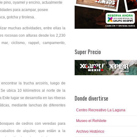
e pino, oyamel y encino, actualmente
odidades para acampar, posee
ca, gotcha y tirolesa.
zar muchas actividades, entre ellas la
s rocosas con alturas desde los 2,230
 mar, ciclismo, rappel, campamento,
Super Precio
ncontrar la trucha arcoiris, luego de
 Se ubica 10 kilómetros al norte de la
Donde divertirse
Este lugar se desarrolla en las riberas
ticas, mediante lanchas de diferentes
Centro Recreativo La Laguna
Museo el Rehilete
 bosques de cedros con veredas para
caballos de alquiler, que están a la
Archivo Histórico