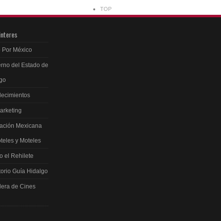
TOP
interes
 Por México
rno del Estado de
go
ecimientos
arketing
ación Mexicana
teles y Moteles
 el Rehilete
torio Guía Hidalgo
lera de Cines