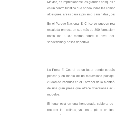
México, es impresionante los grandes bosques d
es un centro turístico que brinda todas las com
albergues, áreas para alpinismo, caminatas , pes
En el Parque Nacional El Chico se pueden reali
escalada en roca en sus más de 300 formacione
hasta los 3,100 metros sobre el nivel del
senderismo y pesca deportiva.
La Presa El Cedral es un lugar donde podrás e
pescar, y en medio de un maravilloso paisaje.
ciudad de Pachuca en el Corredor de la Montaña 
de una gran presa que ofrece diversiones acuá
modelos.
El lugar está en una hondonada cubierta de
recorrer las colinas, ya sea a pie o en los 