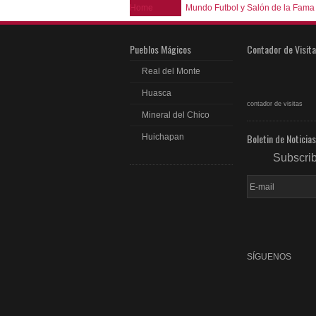
Home
Mundo Futbol y Salón de la Fama
Pueblos Mágicos
Contador de Visit
Real del Monte
Huasca
contador de visitas
Mineral del Chico
Boletin de Noticias
Huichapan
Subscri
SÍGUENOS
fac
rss