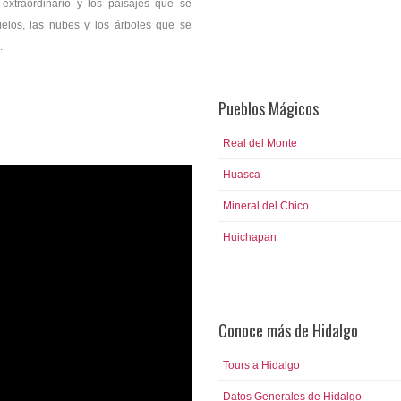
 extraordinario y los paisajes que se
Mundo Futbol y Salón de la Fama
ielos, las nubes y los árboles que se
.
Pueblos Mágicos
Real del Monte
Huasca
Mineral del Chico
Huichapan
Conoce más de Hidalgo
Tours a Hidalgo
Datos Generales de Hidalgo