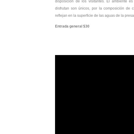
disposición de los visitantes. El ambiente es
disfrutan son únicos, por la composición de c
reflejan en la superficie de las aguas de la presa
Entrada general $30