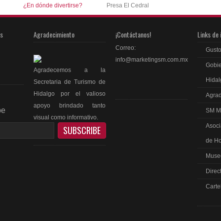
¿En dónde divertirse?
Presa El Cedral
as
Agradecimiento
¡Contáctanos!
Links de 
Correo:
Gusto
info@marketingsm.com.mx
Gobie
Agradecemos a la
Hidal
Secretaria de Turismo de
Hidalgo por el valioso
Agrad
apoyo brindado tanto
be
SM M
visual como informativo.
Asoci
de Ho
Museo
Direc
ebook
Carte