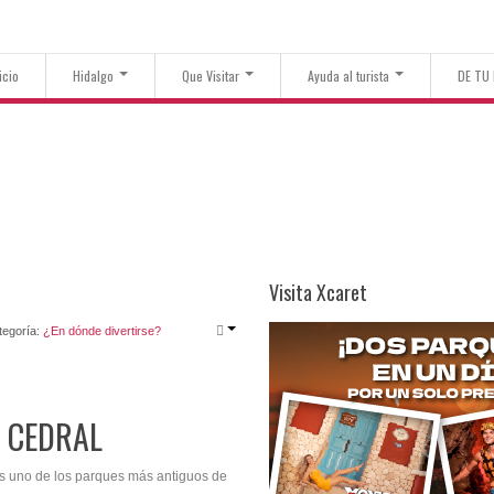
icio
Hidalgo
Que Visitar
Ayuda al turista
DE TU
Visita Xcaret
tegoría:
¿En dónde divertirse?
L CEDRAL
s uno de los parques más antiguos de