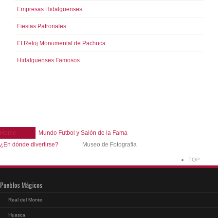
Empresas Hidalguenses
Fiestas Patronales
El Reloj Monumental de Pachuca
Hidalguenses Famosos
Home
Mundo Futbol y Salón de la Fama
¿En dónde divertirse?
Museo de Fotografía
TOP
Pueblos Mágicos
Real del Monte
Huasca