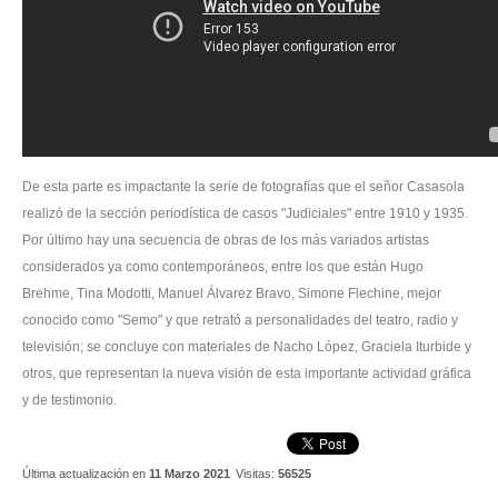
De esta parte es impactante la serie de fotografías que el señor Casasola
realizó de la sección periodística de casos "Judiciales" entre 1910 y 1935.
Por último hay una secuencia de obras de los más variados artistas
considerados ya como contemporáneos, entre los que están Hugo
Brehme, Tina Modotti, Manuel Álvarez Bravo, Simone Flechine, mejor
conocido como "Semo" y que retrató a personalidades del teatro, radio y
televisión; se concluye con materiales de Nacho López, Graciela Iturbide y
otros, que representan la nueva visión de esta importante actividad gráfica
y de testimonio.
Última actualización en
11 Marzo 2021
Visitas:
56525