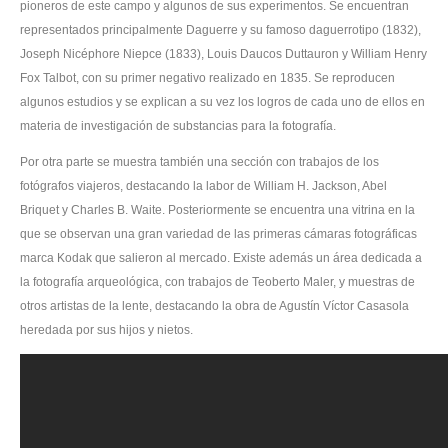
pioneros de este campo y algunos de sus experimentos. Se encuentran
representados principalmente Daguerre y su famoso daguerrotipo (1832),
Joseph Nicéphore Niepce (1833), Louis Daucos Duttauron y William Henry
Fox Talbot, con su primer negativo realizado en 1835. Se reproducen
algunos estudios y se explican a su vez los logros de cada uno de ellos en
materia de investigación de substancias para la fotografía.
Por otra parte se muestra también una sección con trabajos de los
fotógrafos viajeros, destacando la labor de William H. Jackson, Abel
Briquet y Charles B. Waite. Posteriormente se encuentra una vitrina en la
que se observan una gran variedad de las primeras cámaras fotográficas
marca Kodak que salieron al mercado. Existe además un área dedicada a
la fotografía arqueológica, con trabajos de Teoberto Maler, y muestras de
otros artistas de la lente, destacando la obra de Agustín Víctor Casasola
heredada por sus hijos y nietos.