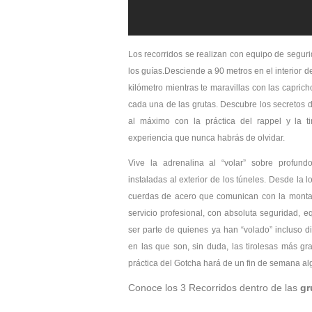
Los recorridos se realizan con equipo de segurid
los guías.Desciende a 90 metros en el interior d
kilómetro mientras te maravillas con las capri
cada una de las grutas. Descubre los secretos de
al máximo con la práctica del rappel y la t
experiencia que nunca habrás de olvidar.
Vive la adrenalina al “volar” sobre profun
instaladas al exterior de los túneles. Desde la 
cuerdas de acero que comunican con la montañ
servicio profesional, con absoluta seguridad, 
ser parte de quienes ya han “volado” incluso di
en las que son, sin duda, las tirolesas más gr
práctica del Gotcha hará de un fin de semana alg
Conoce los 3 Recorridos dentro de las
gr