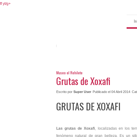
ff
yt/
g+
In
Museo el Rehilete
Grutas de Xoxafi
Escrito por
Super User
Publicado el 04 Abril 2014
Cat
GRUTAS DE XOXAFI
Las grutas de Xoxafi
, localizadas en los te
fenómeno natural de gran belleza. Es un sit