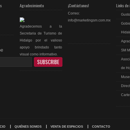
as
Agradecimiento
¡Contáctanos!
Links de 
Correo:
Gusto
info@marketingsm.com.mx
Gobie
Agradecemos a la
Hidal
Secretaria de Turismo de
Hidalgo por el valioso
Agrad
apoyo brindado tanto
be
SM M
visual como informativo.
Asoci
de Ho
Museo
Direc
ebook
Carte
ICIO
QUIÉNES SOMOS
VENTA DE ESPACIOS
CONTACTO