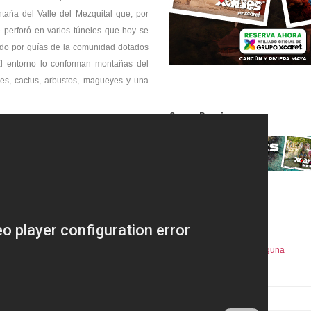
taña del Valle del Mezquital que, por
 perforó en varios túneles que hoy se
ado por guías de la comunidad dotados
El entorno lo conforman montañas del
les, cactus, arbustos, magueyes y una
Super Precio
Donde divertirse
Centro Recreativo La Laguna
Museo el Rehilete
Archivo Histórico