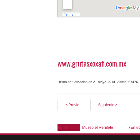
www.grutasxoxafi.com.mx
Última actualización en
21 Mayo 2014
Visitas:
67476
< Previo
Siguiente >
Home
Museo el Rehilete
¿En dó