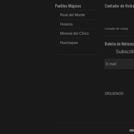
Pueblos Mágicos
Contador de Visit
Real del Monte
Huasca
contador de visitas
Mineral del Chico
Boletin de Noticias
Huichapan
Subscri
SÍGUENOS
fac
rss
IN