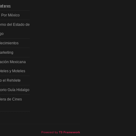
interes
 Por México
rno del Estado de
go
ecimientos
arketing
ación Mexicana
teles y Moteles
 el Rehilete
torio Guía Hidalgo
lera de Cines
Powered by
T3 Framework