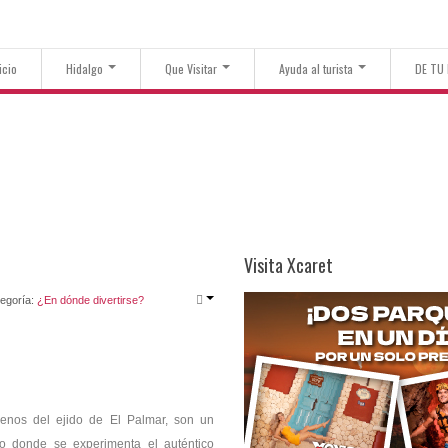
icio
Hidalgo
Que Visitar
Ayuda al turista
DE TU
Visita Xcaret
egoría:
¿En dónde divertirse?
rrenos del ejido de El Palmar, son un
io donde se experimenta el auténtico