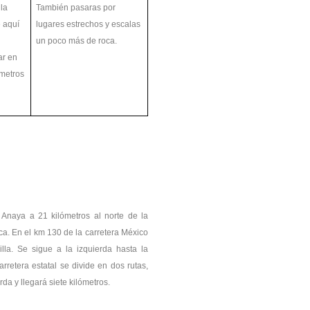
 la
También pasaras por
 aquí
lugares estrechos y escalas
un poco más de roca.
ar en
 metros
Anaya a 21 kilómetros al norte de la
a. En el km 130 de la carretera México
la. Se sigue a la izquierda hasta la
rretera estatal se divide en dos rutas,
a y llegará siete kilómetros.