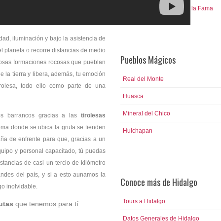
Mundo Futbol y Salón de la Fama
ad, iluminación y bajo la asistencia de
el planeta o recorre distancias de medio
Pueblos Mágicos
chosas formaciones rocosas que pueblan
 la tierra y libera, además, tu emoción
Real del Monte
irolesa, todo ello como parte de una
Huasca
Mineral del Chico
dos barrancos gracias a las
tirolesas
loma donde se ubica la gruta se tienden
Huichapan
a de enfrente para que, gracias a un
equipo y personal capacitado, tú puedas
stancias de casi un tercio de kilómetro
andes del país, y si a esto aunamos la
Conoce más de Hidalgo
o inolvidable.
Tours a Hidalgo
utas
que tenemos para tí
Datos Generales de Hidalgo