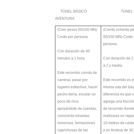
TÚNEL BÁSICO TÚNEL
AVENTURA
(Cien pesos 00/100 MN)
(Ciento ochenta p
Costo por persona.
00/100 MN) Costo 
persona.
Con duración de 40
minutos a 1 hora.
Con duración de 2
a 2 y media.
Este recorrido consta de
caminar, pasar por
Este recorrido es e
lugares estrechos, hacer
misma ruta del bás
pecho tierra, escalar un
diferencia es que s
poco de roca
agrega una fracci
apoyándote de cuerdas,
de recorrido dond
conocerás bóvedas
realizaras un rapp
inmensas, formaciones
10 metros de caída
caprichosas de las
y un tirolesa de 30