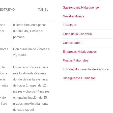
Gastronomía Hidalguense
 ESTREMO TÚNEL
Nuestra Música
esos
(Ciento cincuenta pesos
El Pulque
por
00/100 MN) Costo por
Cuna de la Charrería
persona.
Curiosidades
 horas
Con duración de 2 horas a
Empresas Hidalguenses
2 y media.
Fiestas Patronales
n la
Es un recorrido es en una
El Reloj Monumental de Pachuca
ico la
ruta totalmente diferente
Hidalguenses Famosos
e te
donde vivirás la aventura
ón más
de hacer 1 rappel de 12
e
metros y otro de 44 metros
el de
en una inclinación de 45
 libre
grados aproximadamente
de cada rappel.