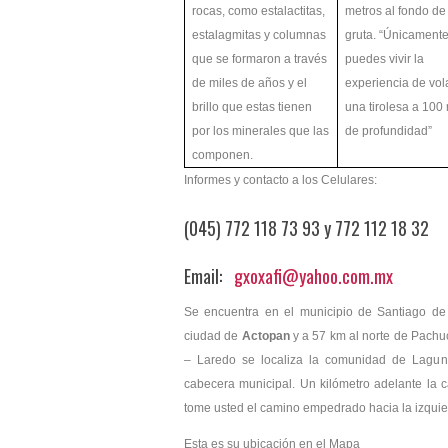
rocas, como estalactitas,
metros al fondo de
estalagmitas y columnas
gruta. “Únicamente
que se formaron a través
puedes vivir la
de miles de años y el
experiencia de vol
brillo que estas tienen
una tirolesa a 100
por los minerales que las
de profundidad”
componen.
Informes y contacto a los Celulares:
(045) 772 118 73 93 y 772 112 18 32
Email:
gxoxafi@yahoo.com.mx
Se encuentra en el municipio de Santiago de 
ciudad de
Actopan
y a 57 km al norte de Pachuc
– Laredo se localiza la comunidad de Lagunil
cabecera municipal. Un kilómetro adelante la ca
tome usted el camino empedrado hacia la izquierd
Esta es su ubicación en el Mapa