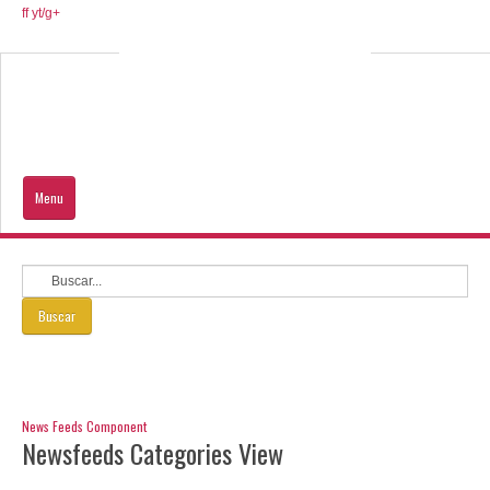
ff
yt/
g+
Menu
Inicio
Hidalgo
Buscar
Que Visitar
Ayuda al turista
News Feeds Component
Newsfeeds Categories View
DE TU INTERÉS