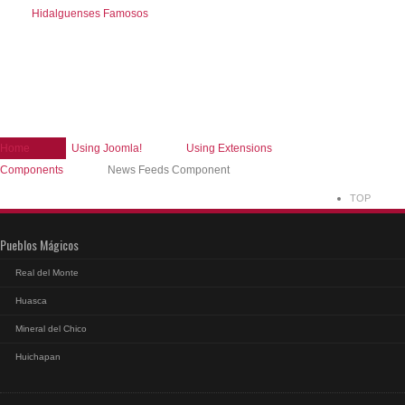
Hidalguenses Famosos
Home
Using Joomla!
Using Extensions
Components
News Feeds Component
TOP
Pueblos Mágicos
Real del Monte
Huasca
Mineral del Chico
Huichapan