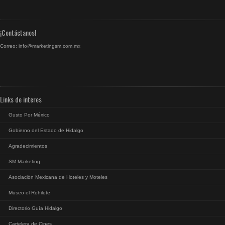
¡Contáctanos!
Correo:
info@marketingsm.com.mx
Links de interes
Gusto Por México
Gobierno del Estado de Hidalgo
Agradecimientos
SM Marketing
Asociación Mexicana de Hoteles y Moteles
Museo el Rehilete
Directorio Guía Hidalgo
Cartelera de Cines